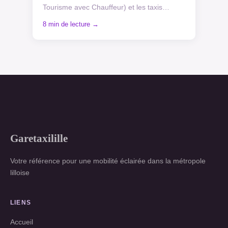
Tourisme avec Chauffeur) et les taxis
traditionnels à Lille révèle plusieurs
8 min de lecture →
avantages signific...
Garetaxilille
Votre référence pour une mobilité éclairée dans la métropole
lilloise
LIENS
Accueil